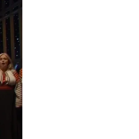
n
n
n
n
F
X
L
E
a
(
i
m
c
f
n
a
e
o
k
i
b
r
e
l
o
m
d
o
e
I
k
r
n
l
y
T
w
i
t
t
e
r
)